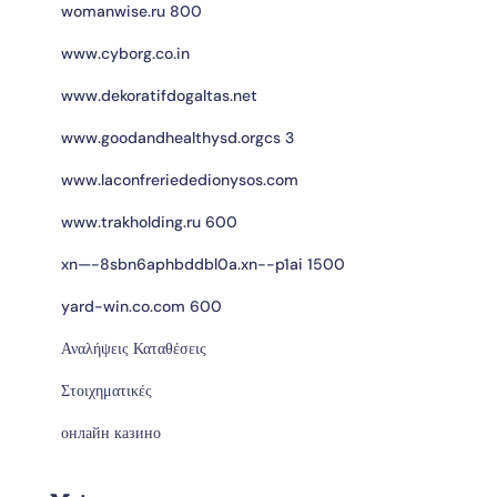
womanwise.ru 800
www.cyborg.co.in
www.dekoratifdogaltas.net
www.goodandhealthysd.orgcs 3
www.laconfreriededionysos.com
www.trakholding.ru 600
xn—-8sbn6aphbddbl0a.xn--p1ai 1500
yard-win.co.com 600
Αναλήψεις Καταθέσεις
Στοιχηματικές
онлайн казино