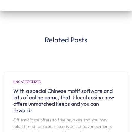
Related Posts
UNCATEGORIZED
With a special Chinese motif software and
lots of online game, that it local casino now
offers unmatched keeps and you can
rewards
Off anticipate offers to free revolves and you may
reload product sales, these types of advertisements