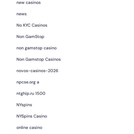
new casinos
news
No KYC Casinos
Non GamStop
non gamstop casino
Non Gamstop Casinos
novos-casinos-2026
npcse.org a
ntghip.ru 1500
NYspins
NYSpins Casino
online casino