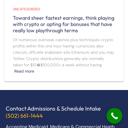
UNCATEGORIZED
Toward sheer fastest earnings, think playing
with crypto or opting for bonuses that have
really low playthrough terms
Of numerous overseas casinos plus techniques crypto
profits within this one hour having currencies also
Litecoin, officiële snabbare-site Ethereum, and you may
Tether. Crypto distributions generally are normally
taken for $10�$100,000+ a week without having
Read more
Contact Admissions & Schedule Intake
(502) 661-1444
Accepting Medicaid, Medicare & Commercial Heath