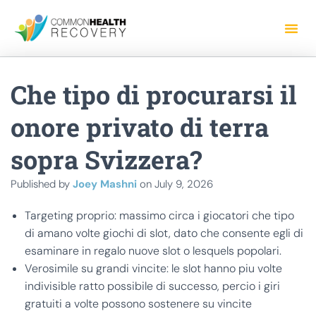
Che tipo di procurarsi il
onore privato di terra
sopra Svizzera?
Published by
Joey Mashni
on
July 9, 2026
Targeting proprio: massimo circa i giocatori che tipo
di amano volte giochi di slot, dato che consente egli di
esaminare in regalo nuove slot o lesquels popolari.
Verosimile su grandi vincite: le slot hanno piu volte
indivisible ratto possibile di successo, percio i giri
gratuiti a volte possono sostenere su vincite