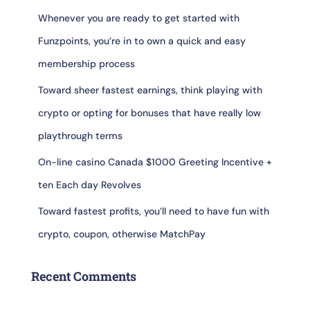
Whenever you are ready to get started with
Funzpoints, you’re in to own a quick and easy
membership process
Toward sheer fastest earnings, think playing with
crypto or opting for bonuses that have really low
playthrough terms
On-line casino Canada $1000 Greeting Incentive +
ten Each day Revolves
Toward fastest profits, you’ll need to have fun with
crypto, coupon, otherwise MatchPay
Recent Comments