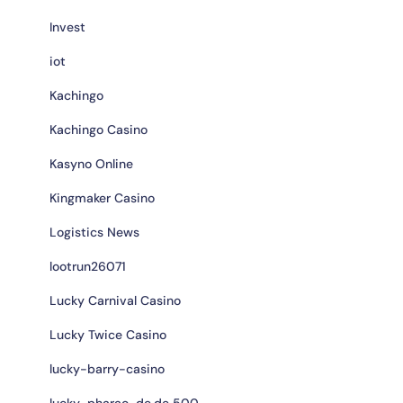
Invest
iot
Kachingo
Kachingo Casino
Kasyno Online
Kingmaker Casino
Logistics News
lootrun26071
Lucky Carnival Casino
Lucky Twice Casino
lucky-barry-casino
lucky-pharao-de.de 500