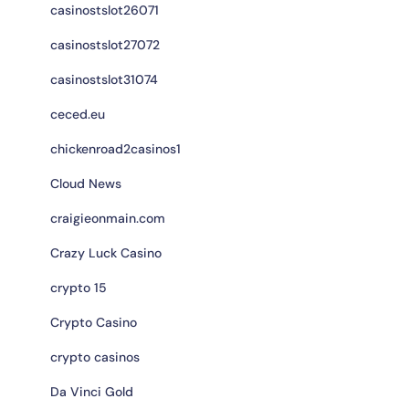
casinostslot26071
casinostslot27072
casinostslot31074
ceced.eu
chickenroad2casinos1
Cloud News
craigieonmain.com
Crazy Luck Casino
crypto 15
Crypto Casino
crypto casinos
Da Vinci Gold