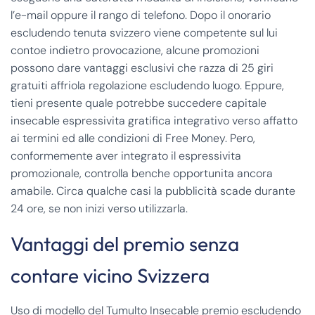
l’e-mail oppure il rango di telefono. Dopo il onorario
escludendo tenuta svizzero viene competente sul lui
contoe indietro provocazione, alcune promozioni
possono dare vantaggi esclusivi che razza di 25 giri
gratuiti affriola regolazione escludendo luogo. Eppure,
tieni presente quale potrebbe succedere capitale
insecable espressivita gratifica integrativo verso affatto
ai termini ed alle condizioni di Free Money. Pero,
conformemente aver integrato il espressivita
promozionale, controlla benche opportunita ancora
amabile. Circa qualche casi la pubblicità scade durante
24 ore, se non inizi verso utilizzarla.
Vantaggi del premio senza
contare vicino Svizzera
Uso di modello del Tumulto Insecable premio escludendo