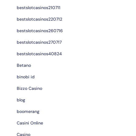
bestslotcasinos210711
bestslotcasinos220712
bestslotcasinos260716
bestslotcasinos270717
bestslotcasinos40824
Betano
binobi id
Bizzo Casino
blog
boomerang
Casini Online
Casino