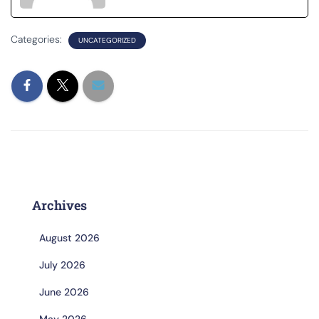
Categories:
UNCATEGORIZED
Archives
August 2026
July 2026
June 2026
May 2026