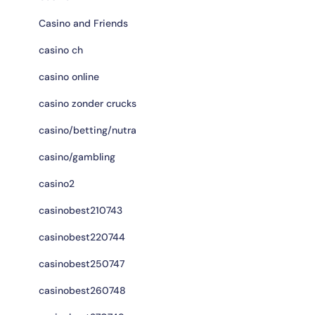
Casino and Friends
casino ch
casino online
casino zonder crucks
casino/betting/nutra
casino/gambling
casino2
casinobest210743
casinobest220744
casinobest250747
casinobest260748