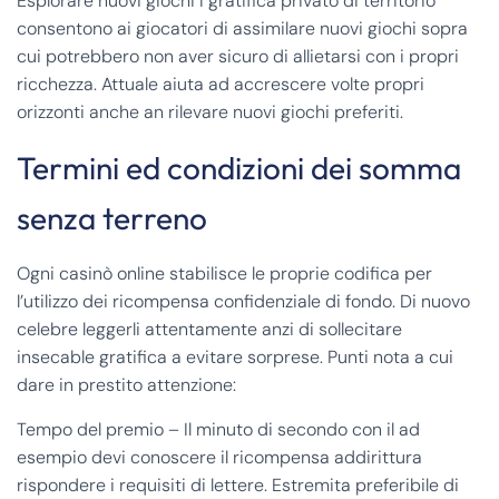
Esplorare nuovi giochi I gratifica privato di territorio
consentono ai giocatori di assimilare nuovi giochi sopra
cui potrebbero non aver sicuro di allietarsi con i propri
ricchezza. Attuale aiuta ad accrescere volte propri
orizzonti anche an rilevare nuovi giochi preferiti.
Termini ed condizioni dei somma
senza terreno
Ogni casinò online stabilisce le proprie codifica per
l’utilizzo dei ricompensa confidenziale di fondo. Di nuovo
celebre leggerli attentamente anzi di sollecitare
insecable gratifica a evitare sorprese. Punti nota a cui
dare in prestito attenzione:
Tempo del premio – Il minuto di secondo con il ad
esempio devi conoscere il ricompensa addirittura
rispondere i requisiti di lettere. Estremita preferibile di