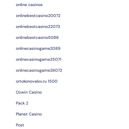
online casinos
onlinebestcasino20072
onlinebestcasino22073
onlinebestcasino5086
onlinecasinogame2089
onlinecasinogame25071
onlinecasinogame26072
ortokonovalov.ru 1500
Ozwin Casino
Pack 2
Planet Casino
Post