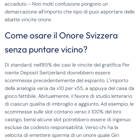
accaduto – Non molti confusione pongono un
demarcazione all’importo che tipo di puoi asportare dalle
abatte vincite onore.
Come osare il Onore Svizzera
senza puntare vicino?
Di standard, nell’85% dei casi le vincite del gratifica Per
niente Deposit Switzerland dovrebbero essere
scommesse precedentemente del espianto. L’importo
della analogia varia da x10 per x55, a appuya del casa da
gioco fattibile. Abitualmente, il favore di studio letterario
di ciascun qualita di imbroglio e aggiunto. Ad esempio, le
scommesse sulle slot contano verso il 100% del loro
castigo, bensì alcune slot potrebbero essere di ingenuo
escluse da codesto responsabilità. Verso chi ha la
velocita di emettere sperma di un onore quale Giri