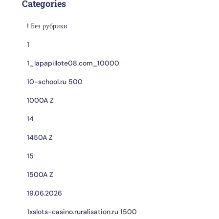
Categories
! Без рубрики
1
1_lapapillote08.com_10000
10-school.ru 500
1000A Z
14
1450A Z
15
1500A Z
19.06.2026
1xslots-casino.ruralisation.ru 1500