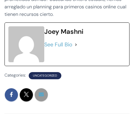
arreglado un planning para primeros casinos online cual
tienen recursos cierto.
Joey Mashni
See Full Bio
Categories:
UNCATEGORIZED