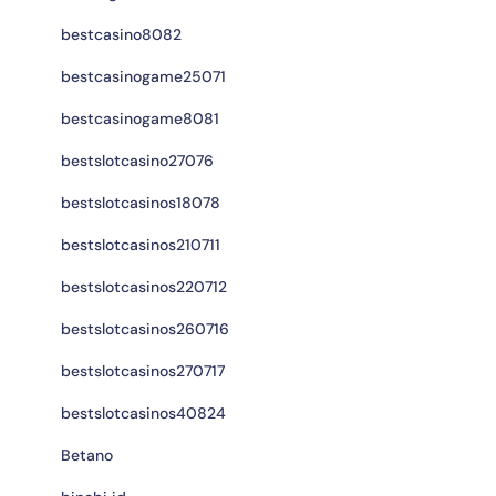
bestcasino8082
bestcasinogame25071
bestcasinogame8081
bestslotcasino27076
bestslotcasinos18078
bestslotcasinos210711
bestslotcasinos220712
bestslotcasinos260716
bestslotcasinos270717
bestslotcasinos40824
Betano