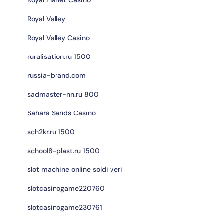
Royal Valley
Royal Valley Casino
ruralisation.ru 1500
russia-brand.com
sadmaster-nn.ru 800
Sahara Sands Casino
sch2kr.ru 1500
school8-plast.ru 1500
slot machine online soldi veri
slotcasinogame220760
slotcasinogame230761