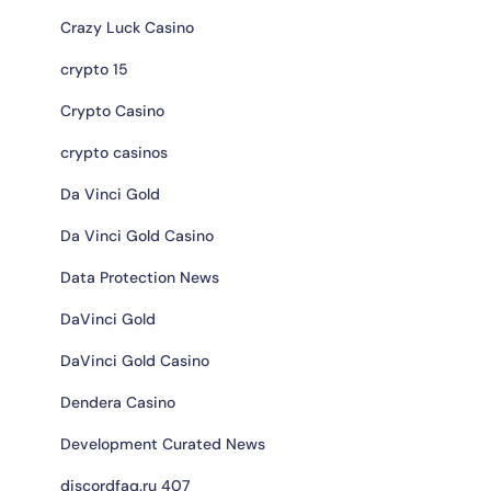
Crazy Luck Casino
crypto 15
Crypto Casino
crypto casinos
Da Vinci Gold
Da Vinci Gold Casino
Data Protection News
DaVinci Gold
DaVinci Gold Casino
Dendera Casino
Development Curated News
discordfaq.ru 407