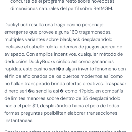
concursa de el programa resto sobre novedosas
dimensiones naturales del perfil sobre BetMGM.
DuckyLuck resulta una fraga casino personaje
emergente que provee alguna 160 tragamonedas,
multiples variantes sobre blackjack desplazandolo
inclusive el cabello ruleta, ademas de juegos acerca de
avispado. Con amplios incentivos, cualquier método de
deducción DuckyBucks ciclico así­ como ganancias
rapidas, este casino seri�a algun invento fenomeno con
el fin de aficionados de los puertos modernos así­ como
no hallan transpirado brinda ofertas creativos. Traspasar
dinero seri�a sencilla asi� como ri?pido, en compañía
de limites menores sobre dentro de $5 desplazándolo
hacia el pelo $11, desplazándolo hacia el pelo de todsa
formas preguntas posibilitan elaborar transacciones
instantaneas.