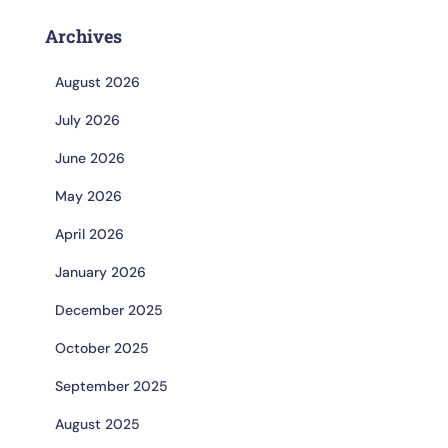
Archives
August 2026
July 2026
June 2026
May 2026
April 2026
January 2026
December 2025
October 2025
September 2025
August 2025