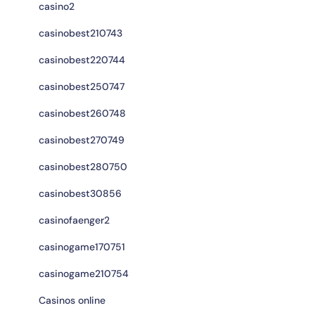
casino2
casinobest210743
casinobest220744
casinobest250747
casinobest260748
casinobest270749
casinobest280750
casinobest30856
casinofaenger2
casinogame170751
casinogame210754
Casinos online