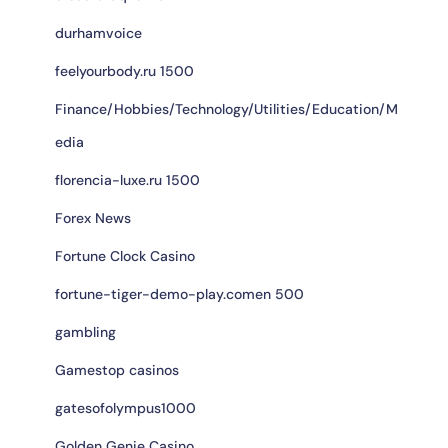
durhamvoice
feelyourbody.ru 1500
Finance/Hobbies/Technology/Utilities/Education/M
edia
florencia-luxe.ru 1500
Forex News
Fortune Clock Casino
fortune-tiger-demo-play.comen 500
gambling
Gamestop casinos
gatesofolympus1000
Golden Genie Casino