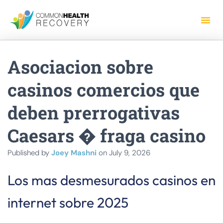
Asociacion sobre
casinos comercios que
deben prerrogativas
Caesars � fraga casino
Published by
Joey Mashni
on
July 9, 2026
Los mas desmesurados casinos en
internet sobre 2025