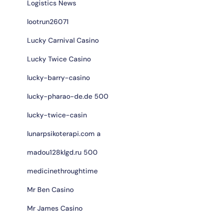
Logistics News
lootrun26071
Lucky Carnival Casino
Lucky Twice Casino
lucky-barry-casino
lucky-pharao-de.de 500
lucky-twice-casin
lunarpsikoterapi.com a
madou128klgd.ru 500
medicinethroughtime
Mr Ben Casino
Mr James Casino