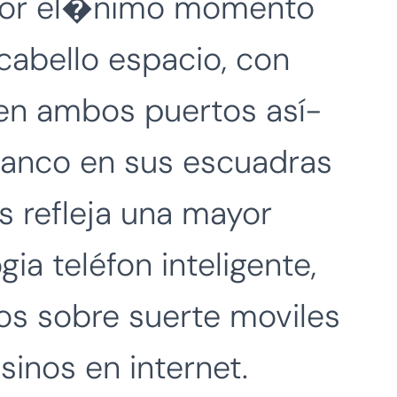
edor el�nimo momento
cabello espacio, con
en ambos puertos así­
anco en sus escuadras
s refleja una mayor
ia teléfon inteligente,
gos sobre suerte moviles
inos en internet.