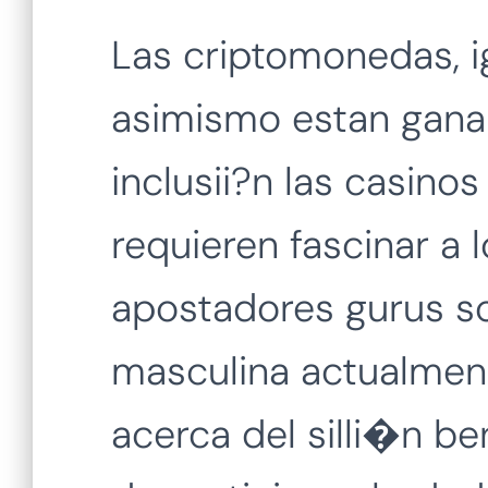
Las criptomonedas, ig
asimismo estan ganan
inclusii?n las casin
requieren fascinar a 
apostadores gurus s
masculina actualmen
acerca del silli�n be