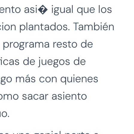
ento asi� igual que los
cion plantados. También
l programa resto de
icas de juegos de
rgo más con quienes
mo sacar asiento
o.