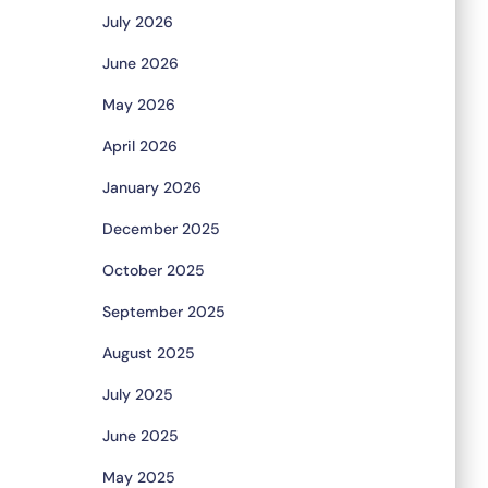
July 2026
June 2026
May 2026
April 2026
January 2026
December 2025
October 2025
September 2025
August 2025
July 2025
June 2025
May 2025