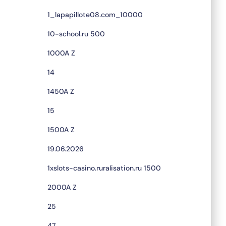
1_lapapillote08.com_10000
10-school.ru 500
1000A Z
14
1450A Z
15
1500A Z
19.06.2026
1xslots-casino.ruralisation.ru 1500
2000A Z
25
47