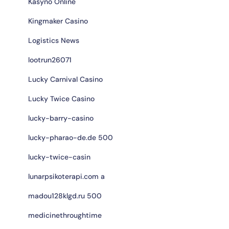
Kasyno Online
Kingmaker Casino
Logistics News
lootrun26071
Lucky Carnival Casino
Lucky Twice Casino
lucky-barry-casino
lucky-pharao-de.de 500
lucky-twice-casin
lunarpsikoterapi.com a
madou128klgd.ru 500
medicinethroughtime