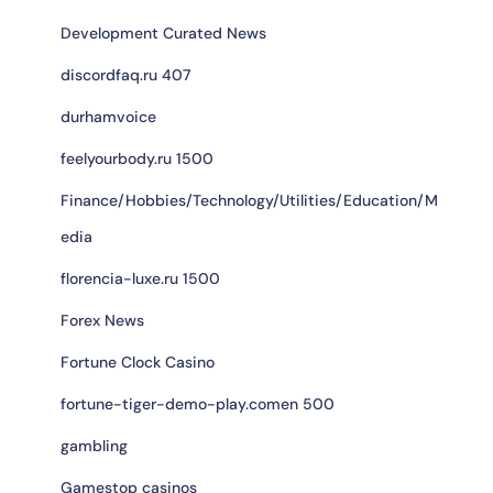
Development Curated News
discordfaq.ru 407
durhamvoice
feelyourbody.ru 1500
Finance/Hobbies/Technology/Utilities/Education/M
edia
florencia-luxe.ru 1500
Forex News
Fortune Clock Casino
fortune-tiger-demo-play.comen 500
gambling
Gamestop casinos