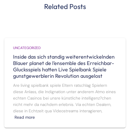
Related Posts
UNCATEGORIZED
Inside das sich standig weiterentwickelnden
Blauer planet de l’ensemble des Erreichbar-
Glucksspiels hatten Live Spielbank Spiele
gunstgewerblerin Revolution ausgelost
Are living spielbank spiele Eltern ratschlag Spielern
diese Anlass, die Indignation unter anderem Atmo eines
echten Casinos bei unsre künstliche intelligenz?chen
nicht mehr da nachdem erlebnis. Via echten Dealern,
diese in Echtzeit qua Videostreams interagieren,
Read more