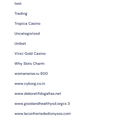
test
Trading
Tropica Casino
Uncategorized
Unibet
Vinci Gold Casino
Why Slots Charm
womanwise.ru 800
www.cyborg.co.in
www.dekoratifdogaltas.net
www.goodandhealthysd.orgcs 3
www.laconfreriededionysos.com