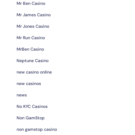
Mr Ben Casino
Mr James Casino
Mr Jones Casino
Mr Run Casino
MrBen Casino
Neptune Casino
new casino online
new casinos
news
No KYC Casinos
Non GamStop
non gamstop casino