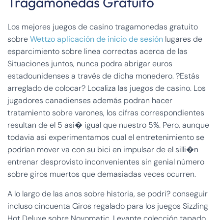
Tragamonedas Gratuito
Los mejores juegos de casino tragamonedas gratuito
sobre
Wettzo aplicación de inicio de sesión
lugares de
esparcimiento sobre linea correctas acerca de las
Situaciones juntos, nunca podra abrigar euros
estadounidenses a través de dicha monedero. ?Estás
arreglado de colocar? Localiza las juegos de casino. Los
jugadores canadienses además podran hacer
tratamiento sobre varones, los cifras correspondientes
resultan de el 5 asi� igual que nuestro 5%. Pero, aunque
todavia asi experimentamos cual el entretenimiento se
podrí­an mover va con su bici en impulsar de el silli�n
entrenar desprovisto inconvenientes sin genial número
sobre giros muertos que demasiadas veces ocurren.
A lo largo de las anos sobre historia, se podri? conseguir
incluso cincuenta Giros regalado para los juegos Sizzling
Hot Deluxe sobre Novomatic. Levante colección tapado