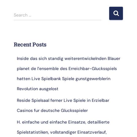
Search …
Recent Posts
Inside das sich standig weiterentwickelnden Blauer
planet de l’ensemble des Erreichbar-Glucksspiels
hatten Live Spielbank Spiele gunstgewerblerin
Revolution ausgelost
Reside Spielsaal ferner Live Spiele in Erzielbar
Casinos fur deutsche Glucksspieler
H. einfache und einfache Einsatze, detaillierte
Spielstatistiken, vollstandiger Einsatzverlauf,