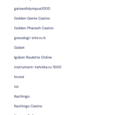
gatesofolympus1000
Golden Genie Casino
Golden Pharaoh Casino
gosuslugi-site.ru b
Gxbet
Igobet Roulette Online
instrument-tehnika.ru 1500
Invest
iot
Kachingo
Kachingo Casino