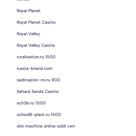
Royal Planet
Royal Planet Casino
Royal Valley
Royal Valley Casino
ruralisation.ru 1500
russia-brand.com
sadmaster-nn.ru 800
Sahara Sands Casino
sch2kr.ru 1500
school8-plast.ru 1500
slot machine online soldi veri