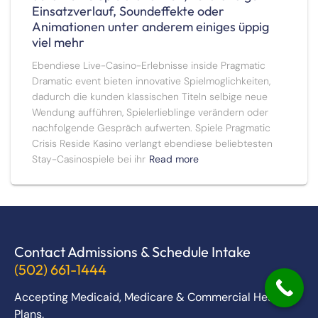
Einsatzverlauf, Soundeffekte oder
Animationen unter anderem einiges üppig
viel mehr
Ebendiese Live-Casino-Erlebnisse inside Pragmatic
Dramatic event bieten innovative Spielmoglichkeiten,
dadurch die kunden klassischen Titeln selbige neue
Wendung aufführen, Spielerlieblinge verändern oder
nachfolgende Gespräch aufwerten. Spiele Pragmatic
Crisis Reside Kasino verlangt ebendiese beliebtesten
Stay-Casinospiele bei ihr
Read more
Contact Admissions & Schedule Intake
(502) 661-1444
Accepting Medicaid, Medicare & Commercial Heath
Plans.