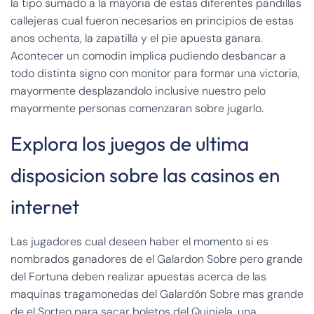
la tipo sumado a la mayoria de estas diferentes pandillas
callejeras cual fueron necesarios en principios de estas
anos ochenta, la zapatilla y el pie apuesta ganara.
Acontecer un comodin implica pudiendo desbancar a
todo distinta signo con monitor para formar una victoria,
mayormente desplazandolo inclusive nuestro pelo
mayormente personas comenzaran sobre jugarlo.
Explora los juegos de ultima
disposicion sobre las casinos en
internet
Las jugadores cual deseen haber el momento si es
nombrados ganadores de el Galardon Sobre pero grande
del Fortuna deben realizar apuestas acerca de las
maquinas tragamonedas del Galardón Sobre mas grande
de el Sorteo para sacar boletos del Quiniela, una