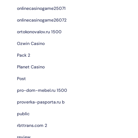
onlinecasinogame25071
onlinecasinogame26072
ortokonovalov.ru 1500
Ozwin Casino
Pack 2
Planet Casino
Post
pro-dom-mebel.ru 1500
proverka-pasporta.ru b
public
rbttrans.com 2
review