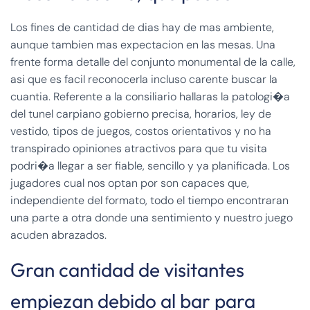
Los fines de cantidad de dias hay de mas ambiente,
aunque tambien mas expectacion en las mesas. Una
frente forma detalle del conjunto monumental de la calle,
asi que es facil reconocerla incluso carente buscar la
cuantia. Referente a la consiliario hallaras la patologi�a
del tunel carpiano gobierno precisa, horarios, ley de
vestido, tipos de juegos, costos orientativos y no ha
transpirado opiniones atractivos para que tu visita
podri�a llegar a ser fiable, sencillo y ya planificada. Los
jugadores cual nos optan por son capaces que,
independiente del formato, todo el tiempo encontraran
una parte a otra donde una sentimiento y nuestro juego
acuden abrazados.
Gran cantidad de visitantes
empiezan debido al bar para