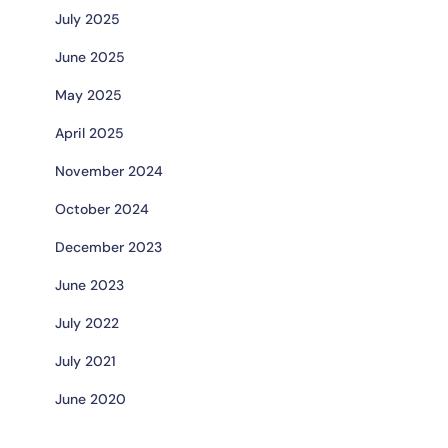
July 2025
June 2025
May 2025
April 2025
November 2024
October 2024
December 2023
June 2023
July 2022
July 2021
June 2020