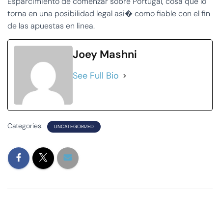
Esparcimiento de comenzar sobre Portugal, cosa que lo
torna en una posibilidad legal asi� como fiable con el fin
de las apuestas en linea.
Joey Mashni
See Full Bio
Categories:
UNCATEGORIZED