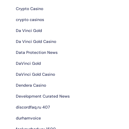
Crypto Casino
crypto casinos
Da Vinci Gold
Da Vinci Gold Casino
Data Protection News
DaVinci Gold
DaVinci Gold Casino
Dendera Casino
Development Curated News
discordfaq.ru 407
durhamvoice
feelyourbody.ru 1500