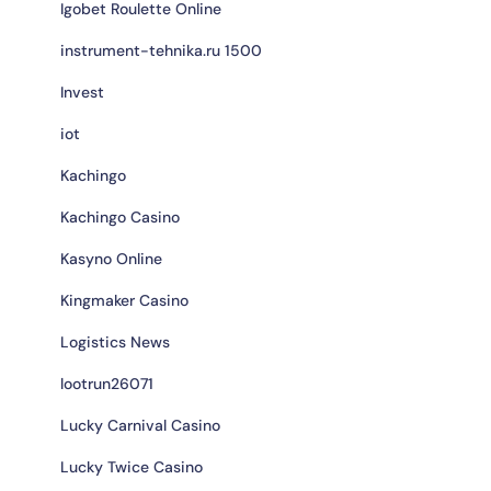
Igobet Roulette Online
instrument-tehnika.ru 1500
Invest
iot
Kachingo
Kachingo Casino
Kasyno Online
Kingmaker Casino
Logistics News
lootrun26071
Lucky Carnival Casino
Lucky Twice Casino