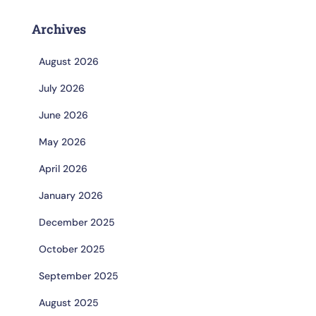
Archives
August 2026
July 2026
June 2026
May 2026
April 2026
January 2026
December 2025
October 2025
September 2025
August 2025