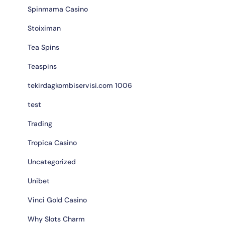
Spinmama Casino
Stoiximan
Tea Spins
Teaspins
tekirdagkombiservisi.com 1006
test
Trading
Tropica Casino
Uncategorized
Unibet
Vinci Gold Casino
Why Slots Charm