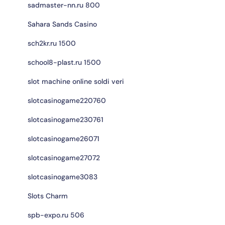
sadmaster-nn.ru 800
Sahara Sands Casino
sch2kr.ru 1500
school8-plast.ru 1500
slot machine online soldi veri
slotcasinogame220760
slotcasinogame230761
slotcasinogame26071
slotcasinogame27072
slotcasinogame3083
Slots Charm
spb-expo.ru 506