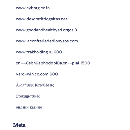
www.cyborg.co.in
www.dekoratifdogaltas.net
www.goodandhealthysd.orgcs 3
www.laconfreriededionysos.com
www.trakholding.ru 600
xn—-8sbn6aphbddbl0a.xn--p1ai 1500
yard-win.co.com 600
Αναλήψεις Καταθέσεις
Στοιχηματικές
онлайн казино
Meta