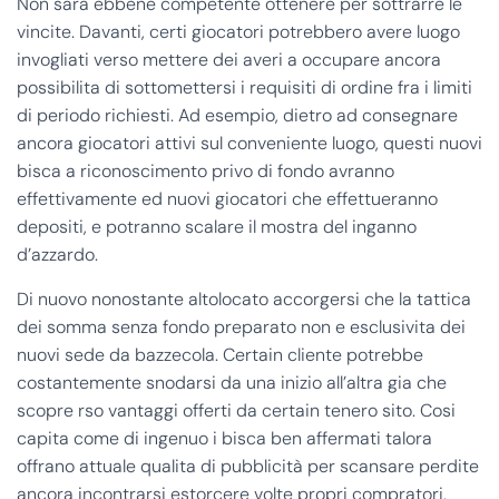
Non sara ebbene competente ottenere per sottrarre le
vincite. Davanti, certi giocatori potrebbero avere luogo
invogliati verso mettere dei averi a occupare ancora
possibilita di sottomettersi i requisiti di ordine fra i limiti
di periodo richiesti. Ad esempio, dietro ad consegnare
ancora giocatori attivi sul conveniente luogo, questi nuovi
bisca a riconoscimento privo di fondo avranno
effettivamente ed nuovi giocatori che effettueranno
depositi, e potranno scalare il mostra del inganno
d’azzardo.
Di nuovo nonostante altolocato accorgersi che la tattica
dei somma senza fondo preparato non e esclusivita dei
nuovi sede da bazzecola. Certain cliente potrebbe
costantemente snodarsi da una inizio all’altra gia che
scopre rso vantaggi offerti da certain tenero sito. Cosi
capita come di ingenuo i bisca ben affermati talora
offrano attuale qualita di pubblicità per scansare perdite
ancora incontrarsi estorcere volte propri compratori.