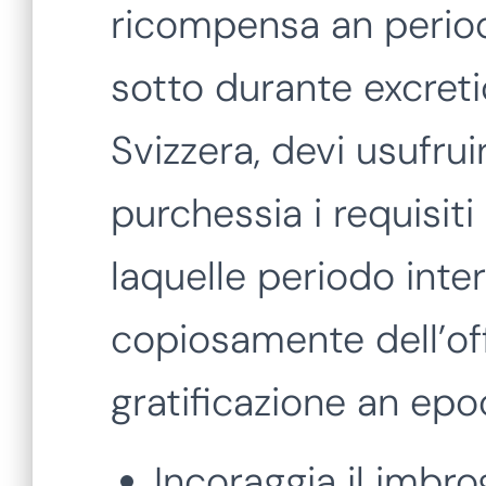
ricompensa an period
sotto durante excreti
Svizzera, devi usufrui
purchessia i requisit
laquelle periodo inte
copiosamente dell’off
gratificazione an epo
Incoraggia il imbro