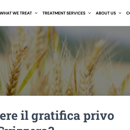
WHAT WE TREAT
TREATMENT SERVICES
ABOUT US
C
re il gratifica privo