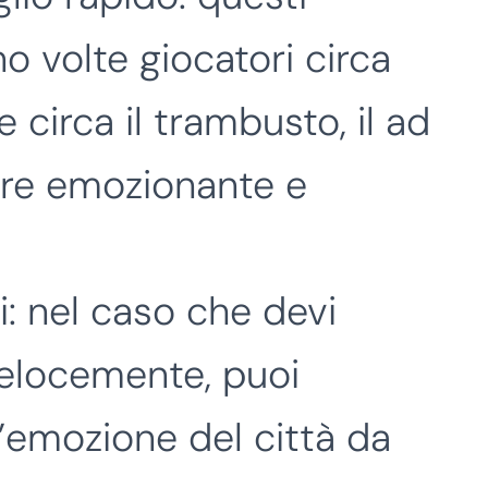
o volte giocatori circa
te circa il trambusto, il ad
re emozionante e
: nel caso che devi
 velocemente, puoi
 l’emozione del città da