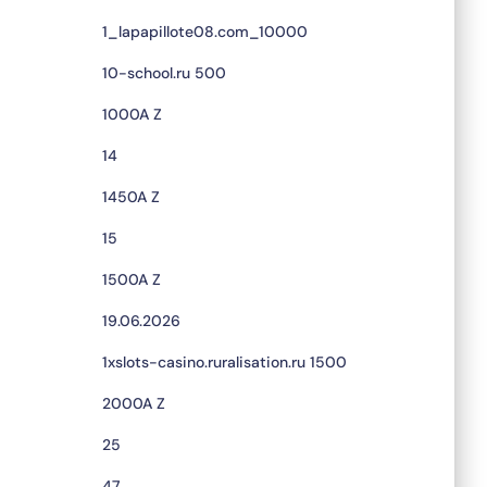
1_lapapillote08.com_10000
10-school.ru 500
1000A Z
14
1450A Z
15
1500A Z
19.06.2026
1xslots-casino.ruralisation.ru 1500
2000A Z
25
47