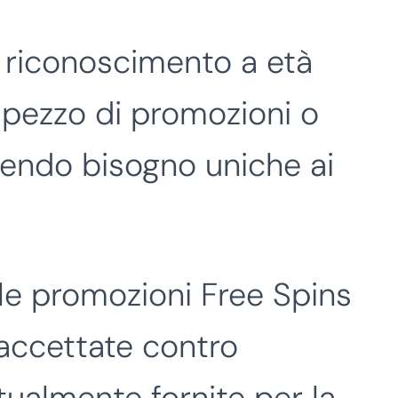
i riconoscimento a età
 pezzo di promozioni o
frendo bisogno uniche ai
e promozioni Free Spins
accettate contro
ualmente fornite per la