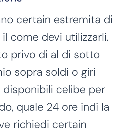
no certain estremita di
l come devi utilizzarli.
 privo di al di sotto
o sopra soldi o giri
o disponibili celibe per
o, quale 24 ore indi la
e richiedi certain