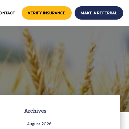
ONTACT
VERIFY INSURANCE
MAKE A REFERRAL
Archives
August 2026