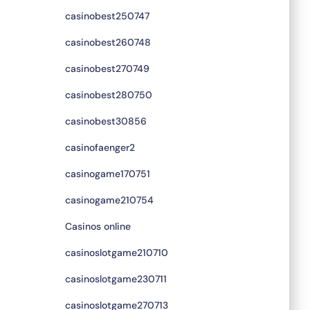
casinobest250747
casinobest260748
casinobest270749
casinobest280750
casinobest30856
casinofaenger2
casinogame170751
casinogame210754
Casinos online
casinoslotgame210710
casinoslotgame230711
casinoslotgame270713