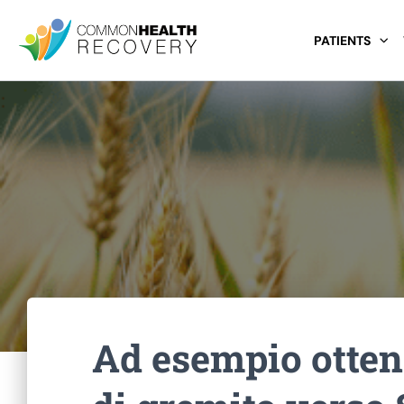
PATIENTS
Ad esempio ottene