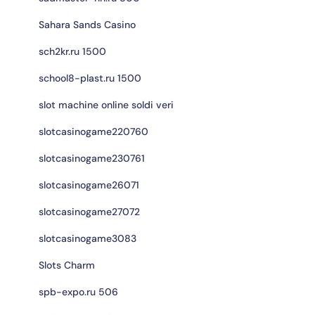
Sahara Sands Casino
sch2kr.ru 1500
school8-plast.ru 1500
slot machine online soldi veri
slotcasinogame220760
slotcasinogame230761
slotcasinogame26071
slotcasinogame27072
slotcasinogame3083
Slots Charm
spb-expo.ru 506