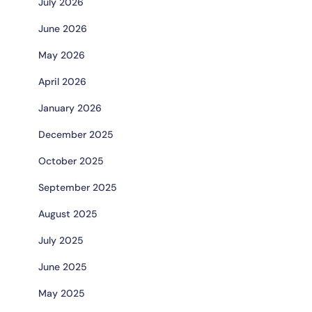
July 2026
June 2026
May 2026
April 2026
January 2026
December 2025
October 2025
September 2025
August 2025
July 2025
June 2025
May 2025