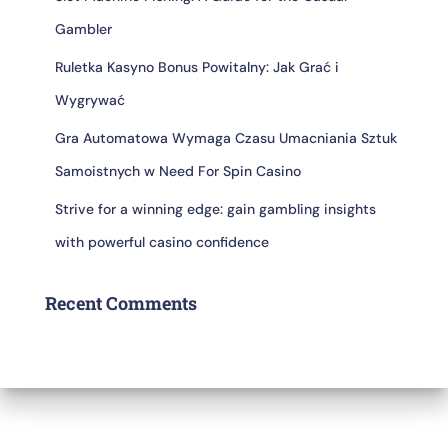
Gambler
Ruletka Kasyno Bonus Powitalny: Jak Grać i
Wygrywać
Gra Automatowa Wymaga Czasu Umacniania Sztuk
Samoistnych w Need For Spin Casino
Strive for a winning edge: gain gambling insights
with powerful casino confidence
Recent Comments