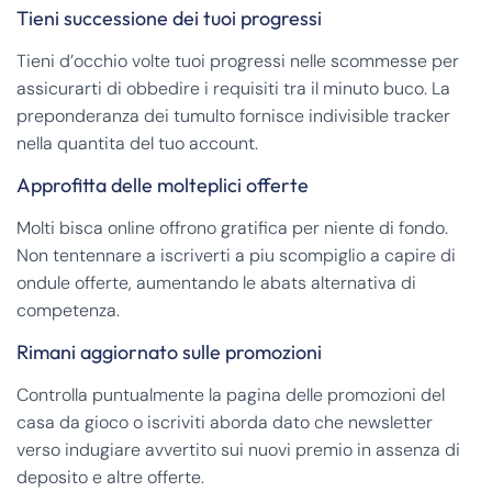
Tieni successione dei tuoi progressi
Tieni d’occhio volte tuoi progressi nelle scommesse per
assicurarti di obbedire i requisiti tra il minuto buco. La
preponderanza dei tumulto fornisce indivisible tracker
nella quantita del tuo account.
Approfitta delle molteplici offerte
Molti bisca online offrono gratifica per niente di fondo.
Non tentennare a iscriverti a piu scompiglio a capire di
ondule offerte, aumentando le abats alternativa di
competenza.
Rimani aggiornato sulle promozioni
Controlla puntualmente la pagina delle promozioni del
casa da gioco o iscriviti aborda dato che newsletter
verso indugiare avvertito sui nuovi premio in assenza di
deposito e altre offerte.