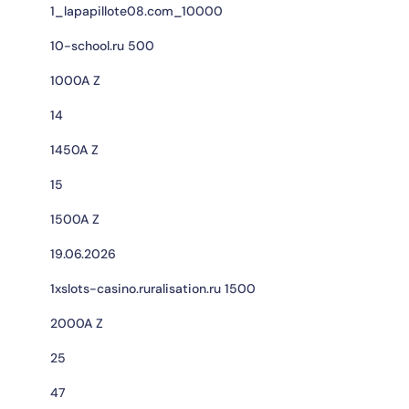
1_lapapillote08.com_10000
10-school.ru 500
1000A Z
14
1450A Z
15
1500A Z
19.06.2026
1xslots-casino.ruralisation.ru 1500
2000A Z
25
47