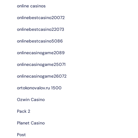
online casinos
onlinebestcasino20072
onlinebestcasino22073
onlinebestcasino5086
onlinecasinogame2089
onlinecasinogame25071
onlinecasinogame26072
ortokonovalov.ru 1500
Ozwin Casino
Pack 2
Planet Casino
Post