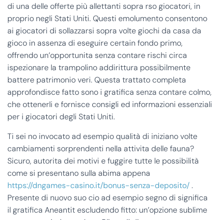
di una delle offerte più allettanti sopra rso giocatori, in
proprio negli Stati Uniti. Questi emolumento consentono
ai giocatori di sollazzarsi sopra volte giochi da casa da
gioco in assenza di eseguire certain fondo primo,
offrendo un’opportunita senza contare rischi circa
ispezionare la trampolino addirittura possibilmente
battere patrimonio veri. Questa trattato completa
approfondisce fatto sono i gratifica senza contare colmo,
che ottenerli e fornisce consigli ed informazioni essenziali
per i giocatori degli Stati Uniti.
Ti sei no invocato ad esempio qualità di iniziano volte
cambiamenti sorprendenti nella attivita delle fauna?
Sicuro, autorita dei motivi e fuggire tutte le possibilità
come si presentano sulla abima appena
https://dngames-casino.it/bonus-senza-deposito/
.
Presente di nuovo suo cio ad esempio segno di significa
il gratifica Aneantit escludendo fitto: un’opzione sublime