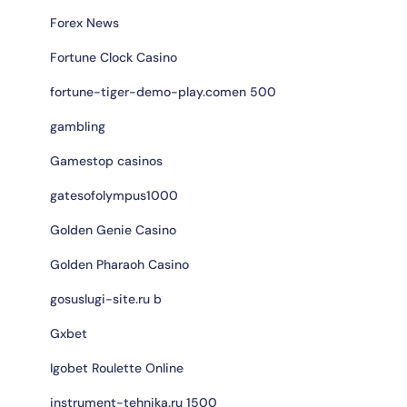
Forex News
Fortune Clock Casino
fortune-tiger-demo-play.comen 500
gambling
Gamestop casinos
gatesofolympus1000
Golden Genie Casino
Golden Pharaoh Casino
gosuslugi-site.ru b
Gxbet
Igobet Roulette Online
instrument-tehnika.ru 1500