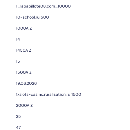
1_lapapillote08.com_10000
10-school.ru 500
1000A Z
14
1450A Z
15
1500A Z
19.06.2026
1xslots-casino.ruralisation.ru 1500
2000A Z
25
47