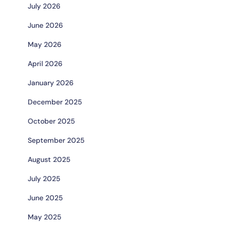
July 2026
June 2026
May 2026
April 2026
January 2026
December 2025
October 2025
September 2025
August 2025
July 2025
June 2025
May 2025