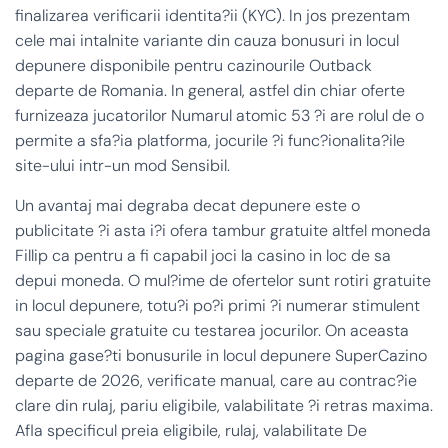
finalizarea verificarii identita?ii (KYC). In jos prezentam
cele mai intalnite variante din cauza bonusuri in locul
depunere disponibile pentru cazinourile Outback
departe de Romania. In general, astfel din chiar oferte
furnizeaza jucatorilor Numarul atomic 53 ?i are rolul de o
permite a sfa?ia platforma, jocurile ?i func?ionalita?ile
site-ului intr-un mod Sensibil.
Un avantaj mai degraba decat depunere este o
publicitate ?i asta i?i ofera tambur gratuite altfel moneda
Fillip ca pentru a fi capabil joci la casino in loc de sa
depui moneda. O mul?ime de ofertelor sunt rotiri gratuite
in locul depunere, totu?i po?i primi ?i numerar stimulent
sau speciale gratuite cu testarea jocurilor. On aceasta
pagina gase?ti bonusurile in locul depunere SuperCazino
departe de 2026, verificate manual, care au contrac?ie
clare din rulaj, pariu eligibile, valabilitate ?i retras maxima.
Afla specificul preia eligibile, rulaj, valabilitate De