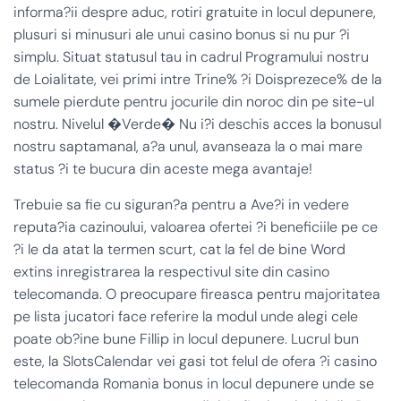
informa?ii despre aduc, rotiri gratuite in locul depunere,
plusuri si minusuri ale unui casino bonus si nu pur ?i
simplu. Situat statusul tau in cadrul Programului nostru
de Loialitate, vei primi intre Trine% ?i Doisprezece% de la
sumele pierdute pentru jocurile din noroc din pe site-ul
nostru. Nivelul �Verde� Nu i?i deschis acces la bonusul
nostru saptamanal, a?a unul, avanseaza la o mai mare
status ?i te bucura din aceste mega avantaje!
Trebuie sa fie cu siguran?a pentru a Ave?i in vedere
reputa?ia cazinoului, valoarea ofertei ?i beneficiile pe ce
?i le da atat la termen scurt, cat la fel de bine Word
extins inregistrarea la respectivul site din casino
telecomanda. O preocupare fireasca pentru majoritatea
pe lista jucatori face referire la modul unde alegi cele
poate ob?ine bune Fillip in locul depunere. Lucrul bun
este, la SlotsCalendar vei gasi tot felul de ofera ?i casino
telecomanda Romania bonus in locul depunere unde se