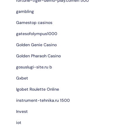
fortune-tiger-demo-play.comen 500
gambling
Gamestop casinos
gatesofolympus1000
Golden Genie Casino
Golden Pharaoh Casino
gosuslugi-site.ru b
Gxbet
Igobet Roulette Online
instrument-tehnika.ru 1500
Invest
iot