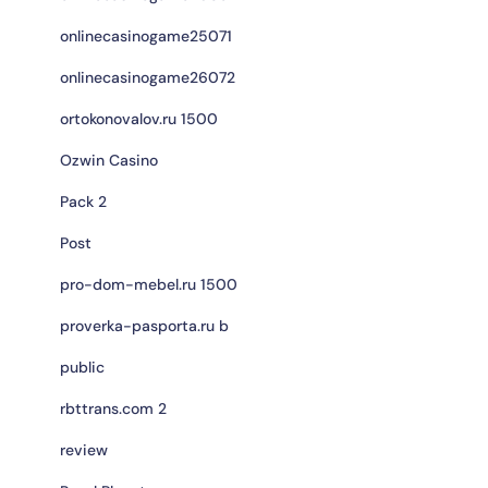
onlinecasinogame25071
onlinecasinogame26072
ortokonovalov.ru 1500
Ozwin Casino
Pack 2
Post
pro-dom-mebel.ru 1500
proverka-pasporta.ru b
public
rbttrans.com 2
review