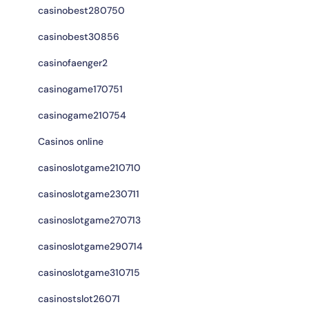
casinobest280750
casinobest30856
casinofaenger2
casinogame170751
casinogame210754
Casinos online
casinoslotgame210710
casinoslotgame230711
casinoslotgame270713
casinoslotgame290714
casinoslotgame310715
casinostslot26071