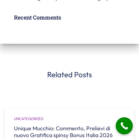
Recent Comments
Related Posts
UNCATEGORIZED
Unique Mucchio: Commento, Prelievi di
nuovo Gratifica spinsy Bonus Italia 2026