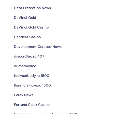
Data Protection News
DaVinci Gold
DaVinci Gold Casino
Dendera Casino
Development Curated News
discordfaq.ru 407
durhamvoice
feelyourbody.ru 1500
florencia-luxe.ru 1500
Forex News
Fortune Clock Casino