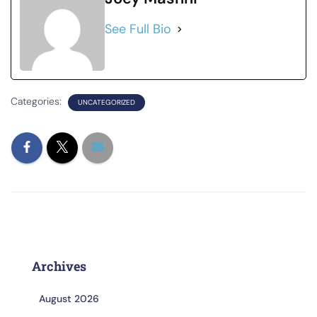
See Full Bio
Categories:
UNCATEGORIZED
Archives
August 2026