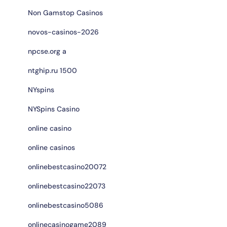
Non Gamstop Casinos
novos-casinos-2026
npcse.org a
ntghip.ru 1500
NYspins
NYSpins Casino
online casino
online casinos
onlinebestcasino20072
onlinebestcasino22073
onlinebestcasino5086
onlinecasinogame2089