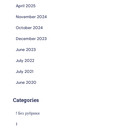
April 2025
November 2024
October 2024
December 2023
June 2023
July 2022
July 2021
June 2020
Categories
! Без рубрики
1