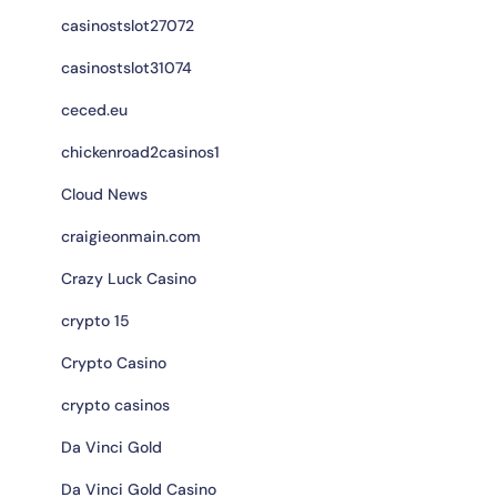
casinostslot27072
casinostslot31074
ceced.eu
chickenroad2casinos1
Cloud News
craigieonmain.com
Crazy Luck Casino
crypto 15
Crypto Casino
crypto casinos
Da Vinci Gold
Da Vinci Gold Casino