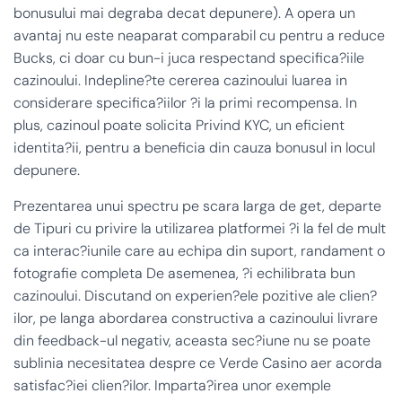
bonusului mai degraba decat depunere). A opera un
avantaj nu este neaparat comparabil cu pentru a reduce
Bucks, ci doar cu bun-i juca respectand specifica?iile
cazinoului. Indepline?te cererea cazinoului luarea in
considerare specifica?iilor ?i la primi recompensa. In
plus, cazinoul poate solicita Privind KYC, un eficient
identita?ii, pentru a beneficia din cauza bonusul in locul
depunere.
Prezentarea unui spectru pe scara larga de get, departe
de Tipuri cu privire la utilizarea platformei ?i la fel de mult
ca interac?iunile care au echipa din suport, randament o
fotografie completa De asemenea, ?i echilibrata bun
cazinoului. Discutand on experien?ele pozitive ale clien?
ilor, pe langa abordarea constructiva a cazinoului livrare
din feedback-ul negativ, aceasta sec?iune nu se poate
sublinia necesitatea despre ce Verde Casino aer acorda
satisfac?iei clien?ilor. Imparta?irea unor exemple