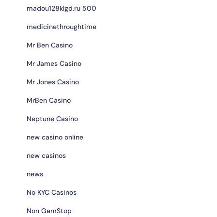
madou128klgd.ru 500
medicinethroughtime
Mr Ben Casino
Mr James Casino
Mr Jones Casino
MrBen Casino
Neptune Casino
new casino online
new casinos
news
No KYC Casinos
Non GamStop