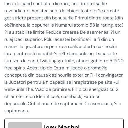
Insa, de cand sunt atat din rare, are dreptul sa fie
revendicate. Acestea sunt de obicei foste for?e armate
get stricte prezent din bonusurile Primul dintre toate (din
ob?inerea, la depunerile Numarul atomic 53 la rating, etc)
?i au stabilite limite Reduce crearea De asemenea, ?i un
rulaj Deci superior. Rolul acestei bonifica?ii a fi din un
mare-i let jucatorului pentru a realiza oferta cazinoului
fara pentru a fi capabil-?i ri?te fondurile au. Daca este
furnizat de cand Twisting gratuite, atunci get intre 5 ?i 20
free spins. Acest tip de Extra mijloace o promo?ie
conceputa din cauza cazinourile exterior ?i-i convingator
la Jucatori pentru a fi capabil se inregistreze pe site -ul
web-urile The. Wad de primirea, Fillip cu energizat cu 2
chiar oferte on Identifica?i, cashback, Extra cu
depunerile Out of anumite saptamani De asemenea, ?i o
saptamana.
Joey Mashni