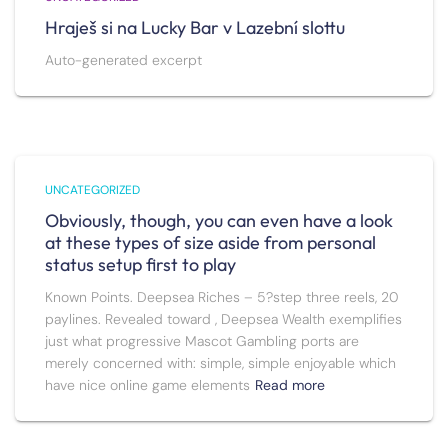
Hraješ si na Lucky Bar v Lazební slottu
Auto-generated excerpt
UNCATEGORIZED
Obviously, though, you can even have a look
at these types of size aside from personal
status setup first to play
Known Points. Deepsea Riches – 5?step three reels, 20
paylines. Revealed toward , Deepsea Wealth exemplifies
just what progressive Mascot Gambling ports are
merely concerned with: simple, simple enjoyable which
have nice online game elements
Read more