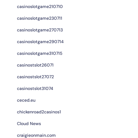
casinoslotgame210710
casinoslotgame230711
casinoslotgame270713
casinoslotgame290714
casinoslotgame310715
casinostslot26071
casinostslot27072
casinostslot31074
ceced.eu
chickenroad2casinos1
Cloud News
craigieonmain.com