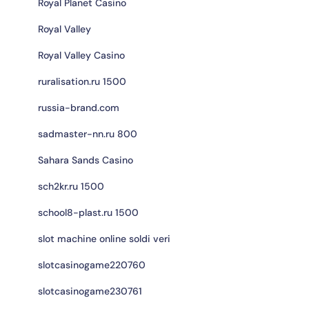
Royal Planet Casino
Royal Valley
Royal Valley Casino
ruralisation.ru 1500
russia-brand.com
sadmaster-nn.ru 800
Sahara Sands Casino
sch2kr.ru 1500
school8-plast.ru 1500
slot machine online soldi veri
slotcasinogame220760
slotcasinogame230761