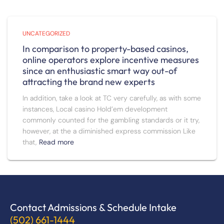
UNCATEGORIZED
In comparison to property-based casinos,
online operators explore incentive measures
since an enthusiastic smart way out-of
attracting the brand new experts
In addition, take a look at TC very carefully, as with some
instances, Local casino Hold’em development
commonly counted for the gambling standards or it try,
however, at the a diminished express commission Like
that,
Read more
Contact Admissions & Schedule Intake
(502) 661-1444