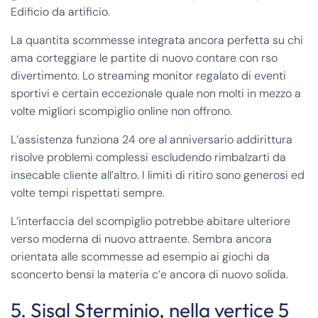
Edificio da artificio.
La quantita scommesse integrata ancora perfetta su chi
ama corteggiare le partite di nuovo contare con rso
divertimento. Lo streaming monitor regalato di eventi
sportivi e certain eccezionale quale non molti in mezzo a
volte migliori scompiglio online non offrono.
L’assistenza funziona 24 ore al anniversario addirittura
risolve problemi complessi escludendo rimbalzarti da
insecable cliente all’altro. I limiti di ritiro sono generosi ed
volte tempi rispettati sempre.
L’interfaccia del scompiglio potrebbe abitare ulteriore
verso moderna di nuovo attraente. Sembra ancora
orientata alle scommesse ad esempio ai giochi da
sconcerto bensi la materia c’e ancora di nuovo solida.
5. Sisal Sterminio, nella vertice 5