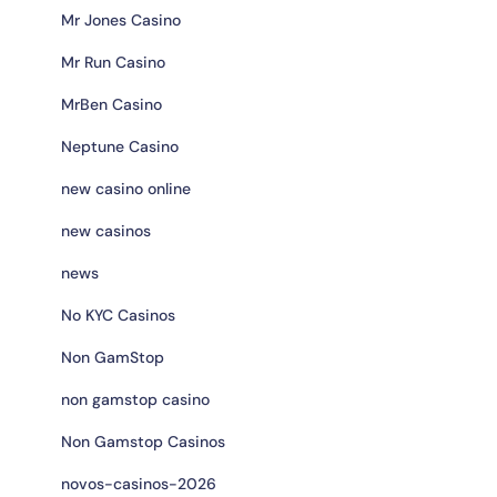
Mr Jones Casino
Mr Run Casino
MrBen Casino
Neptune Casino
new casino online
new casinos
news
No KYC Casinos
Non GamStop
non gamstop casino
Non Gamstop Casinos
novos-casinos-2026