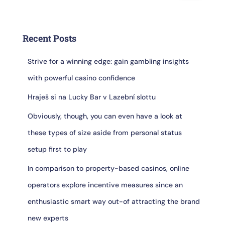
Recent Posts
Strive for a winning edge: gain gambling insights
with powerful casino confidence
Hraješ si na Lucky Bar v Lazební slottu
Obviously, though, you can even have a look at
these types of size aside from personal status
setup first to play
In comparison to property-based casinos, online
operators explore incentive measures since an
enthusiastic smart way out-of attracting the brand
new experts