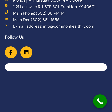
Monday - Thursday 8:00AM - 5:00PM
1121 Louisville Rd. STE 501, Frankfort KY 40601
Main Phone: (502) 661-1444
Main Fax: (502) 661-1555
E-mail address: info@commonhealthky.com
Follow Us