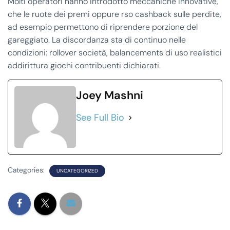
Molti operatori hanno introdotto meccaniche innovative,
che le ruote dei premi oppure rso cashback sulle perdite,
ad esempio permettono di riprendere porzione del
gareggiato. La discordanza sta di continuo nelle
condizioni: rollover società, balancements di uso realistici
addirittura giochi contribuenti dichiarati.
Joey Mashni
See Full Bio
Categories:
UNCATEGORIZED