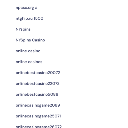
npcse.org a
ntghip.ru 1500
NYspins
NYSpins Casino
online casino
online casinos
onlinebestcasino20072
onlinebestcasino22073
onlinebestcasino5086
onlinecasinogame2089
onlinecasinogame25071
onlinecasinogame26072