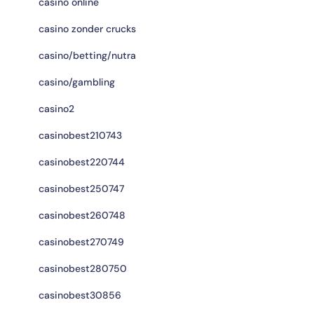
casino online
casino zonder crucks
casino/betting/nutra
casino/gambling
casino2
casinobest210743
casinobest220744
casinobest250747
casinobest260748
casinobest270749
casinobest280750
casinobest30856