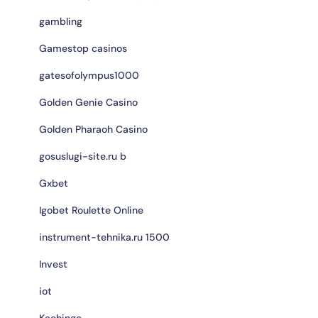
gambling
Gamestop casinos
gatesofolympus1000
Golden Genie Casino
Golden Pharaoh Casino
gosuslugi-site.ru b
Gxbet
Igobet Roulette Online
instrument-tehnika.ru 1500
Invest
iot
Kachingo