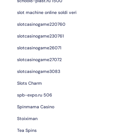
school8-plast.ru 1500
slot machine online soldi veri
slotcasinogame220760
slotcasinogame230761
slotcasinogame26071
slotcasinogame27072
slotcasinogame3083
Slots Charm
spb-expo.ru 506
Spinmama Casino
Stoiximan
Tea Spins