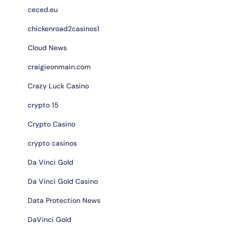
ceced.eu
chickenroad2casinos1
Cloud News
craigieonmain.com
Crazy Luck Casino
crypto 15
Crypto Casino
crypto casinos
Da Vinci Gold
Da Vinci Gold Casino
Data Protection News
DaVinci Gold