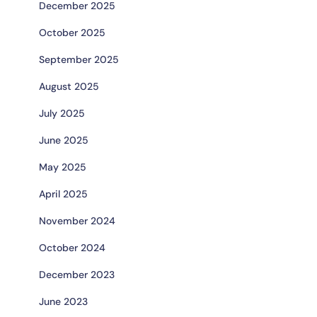
December 2025
October 2025
September 2025
August 2025
July 2025
June 2025
May 2025
April 2025
November 2024
October 2024
December 2023
June 2023