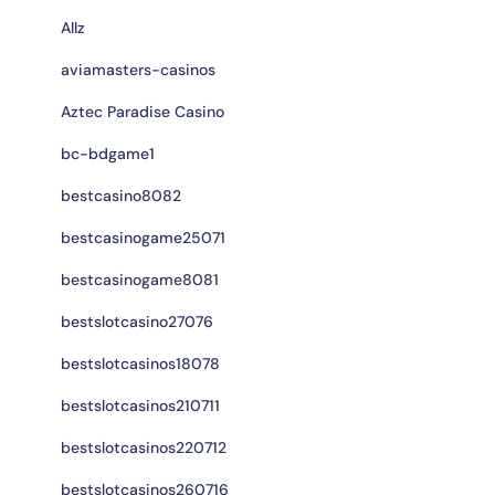
Allz
aviamasters-casinos
Aztec Paradise Casino
bc-bdgame1
bestcasino8082
bestcasinogame25071
bestcasinogame8081
bestslotcasino27076
bestslotcasinos18078
bestslotcasinos210711
bestslotcasinos220712
bestslotcasinos260716