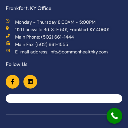
Frankfort, KY Office
Monday - Thursday 8:00AM - 5:00PM
1121 Louisville Rd. STE 501, Frankfort KY 40601
Main Phone: (502) 661-1444
Main Fax: (502) 661-1555
E-mail address: info@commonhealthky.com
Follow Us