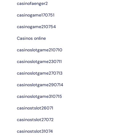
casinofaenger2
casinogame170751
casinogame210754
Casinos online
casinoslotgame210710
casinoslotgame230711
casinoslotgame270713
casinoslotgame290714
casinoslotgame310715
casinostslot26071
casinostslot27072
casinostslot31074