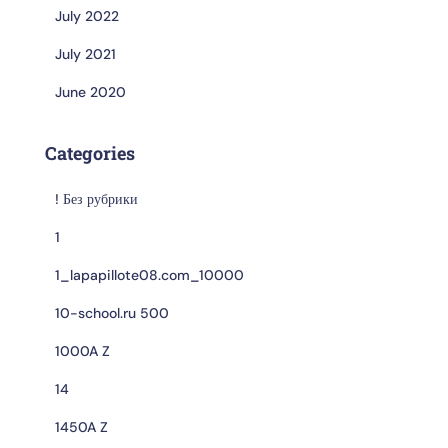
July 2022
July 2021
June 2020
Categories
! Без рубрики
1
1_lapapillote08.com_10000
10-school.ru 500
1000A Z
14
1450A Z