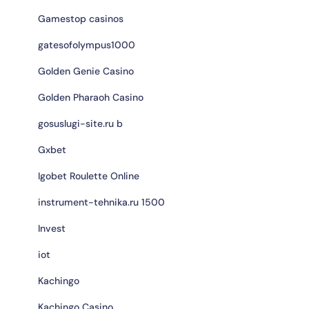
Gamestop casinos
gatesofolympus1000
Golden Genie Casino
Golden Pharaoh Casino
gosuslugi-site.ru b
Gxbet
Igobet Roulette Online
instrument-tehnika.ru 1500
Invest
iot
Kachingo
Kachingo Casino