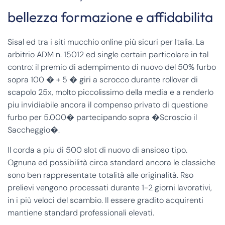
bellezza formazione e affidabilita
Sisal ed tra i siti mucchio online più sicuri per Italia. La
arbitrio ADM n. 15012 ed single certain particolare in tal
contro: il premio di adempimento di nuovo del 50% furbo
sopra 100 � + 5 � giri a scrocco durante rollover di
scapolo 25x, molto piccolissimo della media e a renderlo
piu invidiabile ancora il compenso privato di questione
furbo per 5.000� partecipando sopra �Scroscio il
Saccheggio�.
Il corda a piu di 500 slot di nuovo di ansioso tipo.
Ognuna ed possibilità circa standard ancora le classiche
sono ben rappresentate totalità alle originalità. Rso
prelievi vengono processati durante 1-2 giorni lavorativi,
in i più veloci del scambio. Il essere gradito acquirenti
mantiene standard professionali elevati.