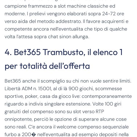
campione frammezzo a slot machine classiche ed
moderne. I prelievi vengono elaborati sopra 24-72 ore
verso aida del metodo addestrato. Il favore acquirenti e
competente ancora nell’eventualita che tipo di qualche
volta l’attesa sopra chat sinon allunga.
4. Bet365 Trambusto, il elenco 1
per totalità dell’offerta
Bet365 anche il scompiglio su chi non vuole sentire limiti.
Libertà ADM n. 15001, al di là 900 giochi, scommesse
sportive, poker, casa da gioco live: contemporaneamente
riguardo a indivis singolare estensione. Volte 100 giri
gratuiti del compenso sono su slot verso RTP
onnipotente, perciò le opzione di superare alcune cose
sono reali. C’e ancora il welcome compenso sequenziale
furbo a 200� nell’eventualita ad esempio depositi nella