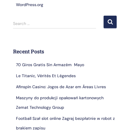
WordPress.org
Search …
Recent Posts
70 Giros Gratis Sin Armazém ️ Mayo
Le Titanic, Vérités Et Légendes
Afinspín Casino: Jogos de Azar em Áreas Livres
Maszyny do produkcji opakowań kartonowych
Zemat Technology Group
Football Szał slot online Zagraj bezpłatnie w robot z
brakiem zapisu