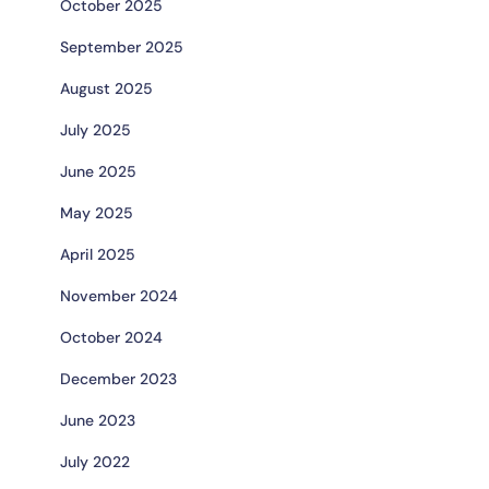
October 2025
September 2025
August 2025
July 2025
June 2025
May 2025
April 2025
November 2024
October 2024
December 2023
June 2023
July 2022