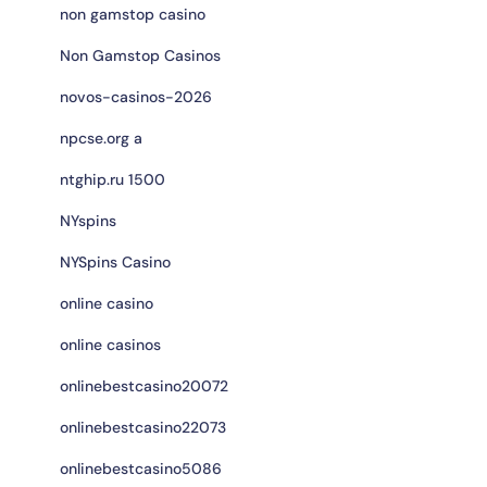
non gamstop casino
Non Gamstop Casinos
novos-casinos-2026
npcse.org a
ntghip.ru 1500
NYspins
NYSpins Casino
online casino
online casinos
onlinebestcasino20072
onlinebestcasino22073
onlinebestcasino5086