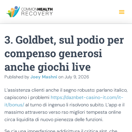
3. Goldbet, sul podio per
compenso generosi
anche giochi live
Published by
Joey Mashni
on
July 9, 2026
L’assistenza clienti anche il segno robusto: parlano italico,
capiscono i problemi
https://daznbet-casino-it.com/it-
it/bonus/
al turno di ingenuo li risolvono subito. L’app e il
massimo attraverso verso rso migliori tempesta online
circa liquidita di nuovo pienezza delle funzioni.
Se c’e una imperfezione addirittura il critica slot, che