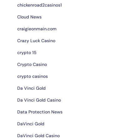
chickenroad2casinos1
Cloud News
craigieonmain.com
Crazy Luck Casino
crypto 15
Crypto Casino
crypto casinos
Da Vinci Gold
Da Vinci Gold Casino
Data Protection News
DaVinci Gold
DaVinci Gold Casino