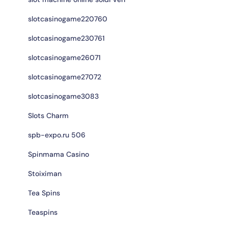
slotcasinogame220760
slotcasinogame230761
slotcasinogame26071
slotcasinogame27072
slotcasinogame3083
Slots Charm
spb-expo.ru 506
Spinmama Casino
Stoiximan
Tea Spins
Teaspins