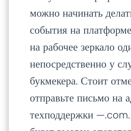
можно начинать делат
события на платформе 
на рабочее зеркало од
непосредственно у с
букмекера. Стоит отме
отправьте письмо на 
техподдержки —.com. 