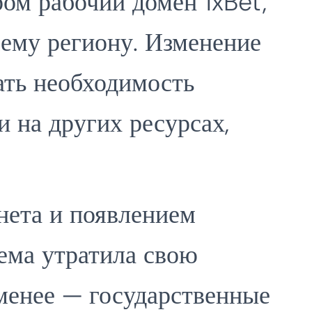
ром рабочий домен 1xBet,
ему региону.
Изменение
ать необходимость
 на других ресурсах,
нета и появлением
ема утратила свою
 менее — государственные