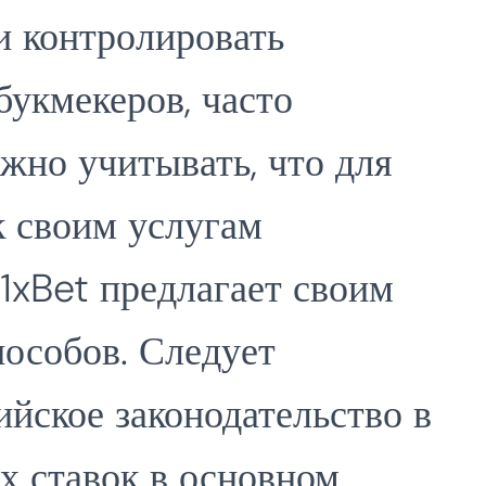
и контролировать
букмекеров, часто
жно учитывать, что для
к своим услугам
 1xBet предлагает своим
пособов. Следует
ийское законодательство в
х ставок в основном