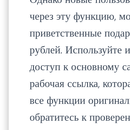
через эту функцию, м
приветственные пода
рублей. Используйте 
доступ к основному с
рабочая ссылка, кото
все функции оригинал
обратитесь к провере