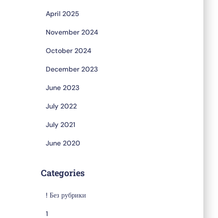
April 2025
November 2024
October 2024
December 2023
June 2023
July 2022
July 2021
June 2020
Categories
! Без рубрики
1