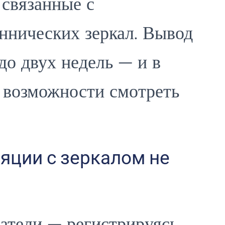
 связанные с
ннических зеркал. Вывод
до двух недель — и в
 возможности смотреть
яции с зеркалом не
атели — регистрируясь