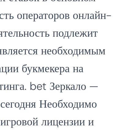
ость операторов онлайн-
еятельность подлежит
является необходимым
ации букмекера на
тинга. bet Зеркало —
а сегодня Необходимо
 игровой лицензии и