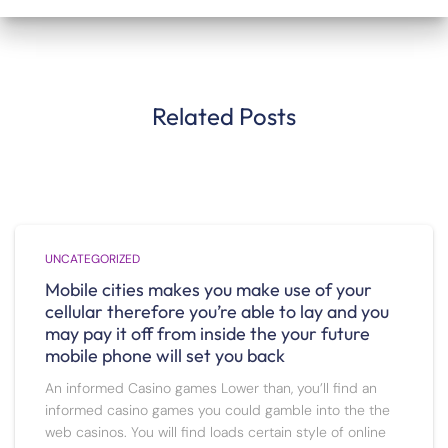
Related Posts
UNCATEGORIZED
Mobile cities makes you make use of your
cellular therefore you’re able to lay and you
may pay it off from inside the your future
mobile phone will set you back
An informed Casino games Lower than, you’ll find an
informed casino games you could gamble into the the
web casinos. You will find loads certain style of online