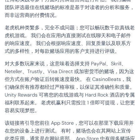
团队评选最佳在线赌场的标准是基于对读者的分析和服务，
而非运营商的付费情况。
老虎机种类繁多，完全不成问题；您可以畅玩数千款真钱老
虎机游戏。 我们会在应用内直接测试在线聊天和电子邮件
的响应速度。 我们会根据响应速度、回复质量以及联系方
式的多样性，对每款赌场应用的客户支持进行评级。
对大多数玩家来说，这意味着选择支持 PayPal、Skrill、
Neteller、Trustly、Visa Direct 或加密货币的赌场，因为这
些方式在账户验证后转账速度最快。 在 CasinoBeats，我
们确保所有推荐都经过严格审核，以保证其准确性和质量。
Unity Rewards 可将您的在线游戏与 Hard Rock 酒店的专属
福利联系起来。 老虎机赢利只需投注 1 倍即可提现，让您更
容易实现梦想。
该链接将引导您前往 App Store，您可以在那里下载应用并
在您的设备上进行测试。 有时，赌场也会在其网站上宣传
此类应用，通常是在网站底部。 App Store 中有很多赌场应