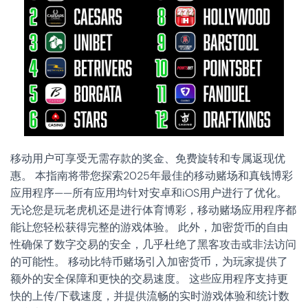
移动用户可享受无需存款的奖金、免费旋转和专属返现优
惠。 本指南将带您探索2025年最佳的​​移动赌场和真钱博彩
应用程序——所有应用均针对安卓和iOS用户进行了优化。
无论您是玩老虎机还是进行体育博彩，移动赌场应用程序都
能让您轻松获得完整的游戏体验。 此外，加密货币的自由
性确保了数字交易的安全，几乎杜绝了黑客攻击或非法访问
的可能性。 移动比特币赌场引入加密货币，为玩家提供了
额外的安全保障和更快的交易速度。 这些应用程序支持更
快的上传/下载速度，并提供流畅的实时游戏体验和统计数