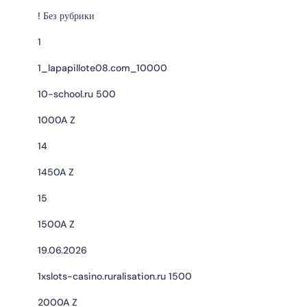
! Без рубрики
1
1_lapapillote08.com_10000
10-school.ru 500
1000A Z
14
1450A Z
15
1500A Z
19.06.2026
1xslots-casino.ruralisation.ru 1500
2000A Z