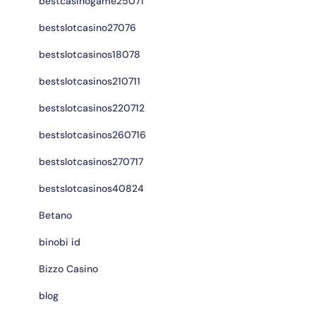
bestcasinogame25071
bestslotcasino27076
bestslotcasinos18078
bestslotcasinos210711
bestslotcasinos220712
bestslotcasinos260716
bestslotcasinos270717
bestslotcasinos40824
Betano
binobi id
Bizzo Casino
blog