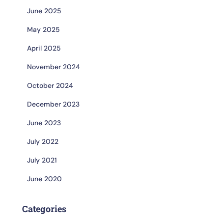
June 2025
May 2025
April 2025
November 2024
October 2024
December 2023
June 2023
July 2022
July 2021
June 2020
Categories