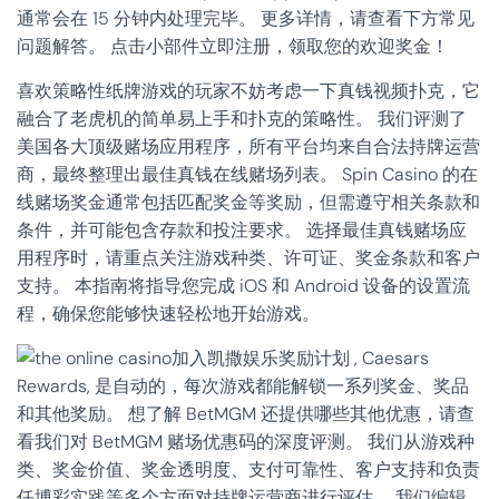
通常会在 15 分钟内处理完毕。 更多详情，请查看下方常见
问题解答。 点击小部件立即注册，领取您的欢迎奖金！
喜欢策略性纸牌游戏的玩家不妨考虑一下真钱视频扑克，它
融合了老虎机的简单易上手和扑克的策略性。 我们评测了
美国各大顶级赌场应用程序，所有平台均来自合法持牌运营
商，最终整理出最佳真钱在线赌场列表。 Spin Casino 的在
线赌场奖金通常包括匹配奖金等奖励，但需遵守相关条款和
条件，并可能包含存款和投注要求。 选择最佳真钱赌场应
用程序时，请重点关注游戏种类、许可证、奖金条款和客户
支持。 本指南将指导您完成 iOS 和 Android 设备的设置流
程，确保您能够快速轻松地开始游戏。
加入凯撒娱乐奖励计划 , Caesars
Rewards, 是自动的，每次游戏都能解锁一系列奖金、奖品
和其他奖励。 想了解 BetMGM 还提供哪些其他优惠，请查
看我们对 BetMGM 赌场优惠码的深度评测。 我们从游戏种
类、奖金价值、奖金透明度、支付可靠性、客户支持和负责
任博彩实践等多个方面对持牌运营商进行评估。 我们编辑