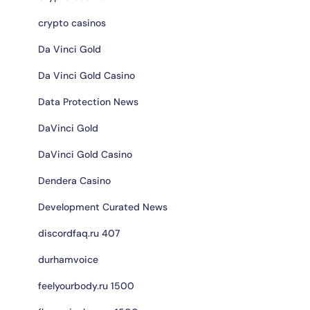
crypto casinos
Da Vinci Gold
Da Vinci Gold Casino
Data Protection News
DaVinci Gold
DaVinci Gold Casino
Dendera Casino
Development Curated News
discordfaq.ru 407
durhamvoice
feelyourbody.ru 1500