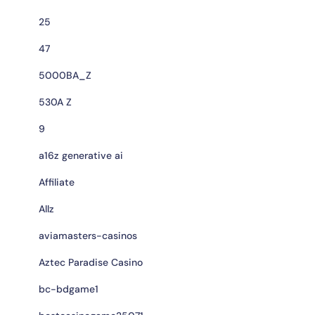
25
47
5000BA_Z
530A Z
9
a16z generative ai
Affiliate
Allz
aviamasters-casinos
Aztec Paradise Casino
bc-bdgame1