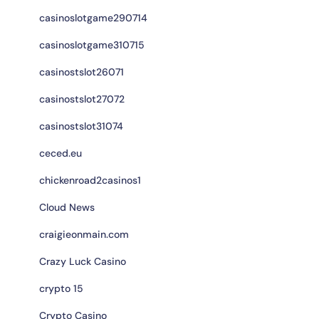
casinoslotgame290714
casinoslotgame310715
casinostslot26071
casinostslot27072
casinostslot31074
ceced.eu
chickenroad2casinos1
Cloud News
craigieonmain.com
Crazy Luck Casino
crypto 15
Crypto Casino