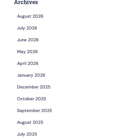
Archives
August 2026
July 2026
June 2026
May 2026
April 2026
January 2026
December 2025
October 2025
September 2025
August 2025
July 2025