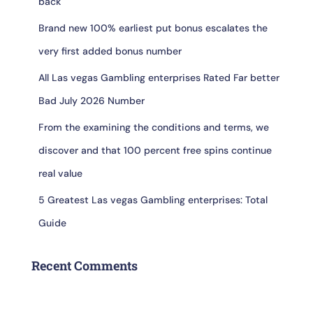
back
Brand new 100% earliest put bonus escalates the
very first added bonus number
All Las vegas Gambling enterprises Rated Far better
Bad July 2026 Number
From the examining the conditions and terms, we
discover and that 100 percent free spins continue
real value
5 Greatest Las vegas Gambling enterprises: Total
Guide
Recent Comments